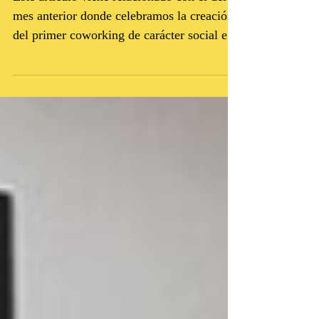
Este articulo viene relacionado con el del
mes anterior donde celebramos la creación
del primer coworking de carácter social en
Panamá,...