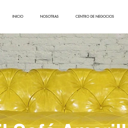
INICIO
NOSOTRAS
CENTRO DE NEGOCIOS