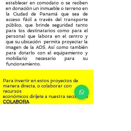
establecer en comodato o se reciben
en donación un inmueble o terreno en
la Ciudad de Panamá que sea de
acceso fácil a través del transporte
público, que brinde seguridad tanto
para los destinatarios como para el
personal que labora en el centro y
que su ubicación permita proyectar la
imagen de la ADS. Así como también
para dotarlo con el equipamiento y
mobiliario necesario para su
funcionamiento.
Para invertir en estos proyectos de
manera directa, o colaborar con
recursos
económicos diríjete a nuestra sección de
COLABORA
.
También puedes ayudar a nuestros
destinatarios participando en nuestros
eventos pro fondos que aparecen en
nuestra pagina web.