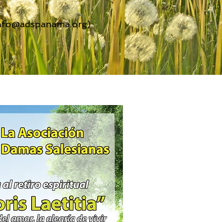
nfo@adspanama.org
)