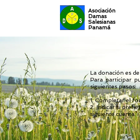
Asociación
Damas
Salesianas
Panamá
La donación es de
Para participar p
siguientes pasos:
1. Completar el fo
2. Indicar si prefi
siguiente cuenta: