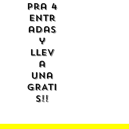
pra 4
entr
adas
y
llev
a
una
GRATI
S!!