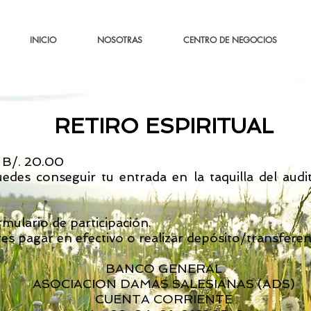
INICIO
NOSOTRAS
CENTRO DE NEGOCIOS
RETIRO ESPIRITUAL
 B/. 20.00
uedes conseguir tu entrada en la taquilla del audi
rmulario de participación.
eres pagar en efectivo o realizar depósito/transferen
BANCO GENERAL
ASOCIACION DAMAS SALESIANAS (ADS)
CUENTA CORRIENTE