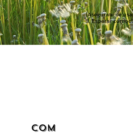
(Asegúrate de usar
3. Esperar cómod
Com