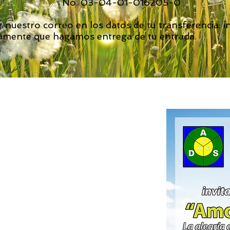
No. 03-04-01-016205-0
 nuestro correo en los datos de tu transferencia:
i
amente que hagamos entrega de tu entrada.