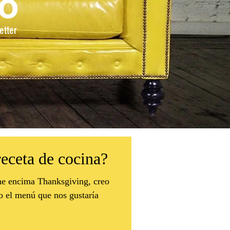
lo
etter
eceta de cocina?
ene encima Thanksgiving, creo
o el menú que nos gustaría