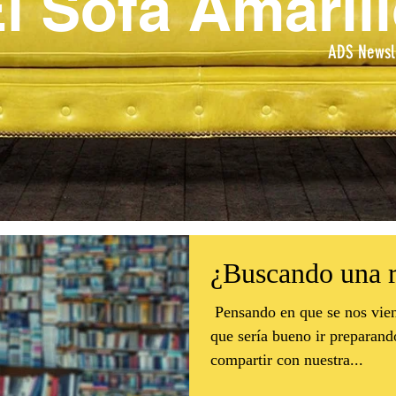
l Sofá Amaril
ADS Newsl
¿Buscando una r
​ Pensando en que se nos vi
que sería bueno ir preparand
compartir con nuestra...