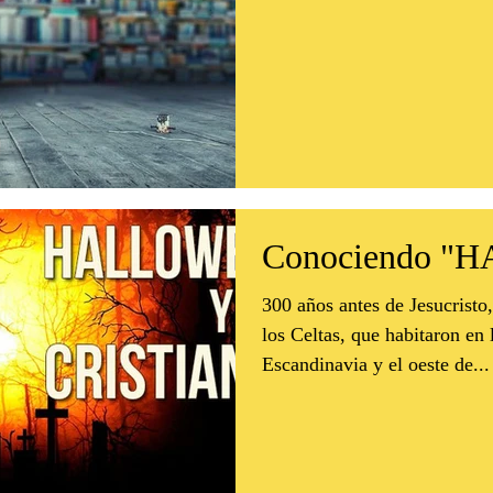
Conociendo 
300 años antes de Jesucristo
los Celtas, que habitaron en l
Escandinavia y el oeste de...