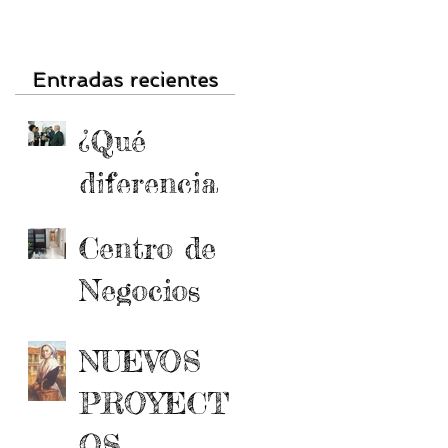
Entradas recientes
¿Qué
diferencia
un
Centro de
coworking
Negocios
de una
ADS:
oficina
NUEVOS
Primer
convencion
PROYECT
coworking
al?
OS