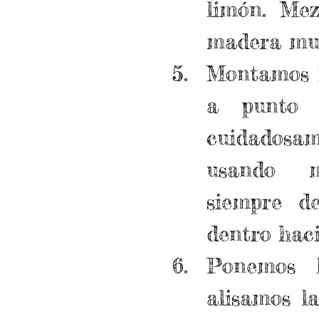
limón. Me
madera muy
Montamos la
a punto 
cuidadosam
usando mo
siempre de
dentro haci
Ponemos 
alisamos la