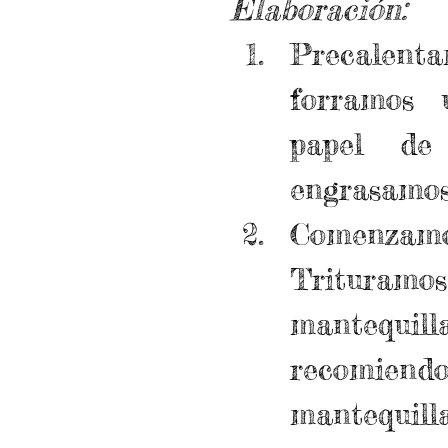
Elaboración: 
Precalen
forramos 
papel de
Comenzamo
Trituramos
mantequil
recomien
mantequilla