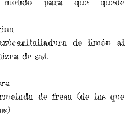
 molido para que quede 
ina  
zúcarRalladura de limón al 
izca de sal. 
ura
rmelada de fresa (de las que 
os)