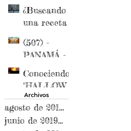
COCODRI
Padre
¿Buscando
LO*
Gobbi
una receta
de cocina?
(507) -
PANAMÁ -
PTY
Conociendo
"HALLOW
Archivos
EEN"
agosto de 2019
(1)
1 entrada
junio de 2019
(1)
1 entrada