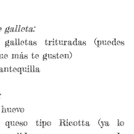
 galleta:
alletas trituradas (puedes 
que más te gusten)  
antequilla 
:
 huevo  
queso tipo Ricotta (ya lo 