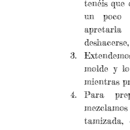
tenéis que 
un poco d
apretarl
deshacerse, 
Extendemos
molde y lo
mientras pr
Para prep
mezclamos
tamizada, 