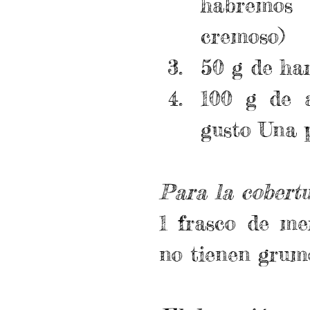
habremos
cremoso)  
50 g de har
100 g de a
gusto Una p
Para la cobert
1 frasco de me
no tienen grum